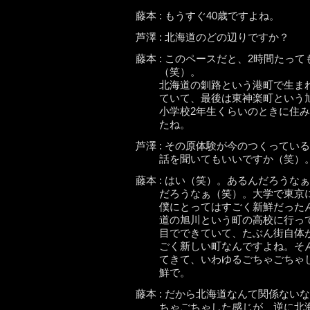
藤本 : もうすぐ40歳ですよね。
芦澤 : 北海道のどの辺りですか？
藤本 : このペースだと、2時間たっ
（笑）。
北海道の釧路という港町で生ま
ていて、最後は東神楽町という
小学校2年生くらいのときに住
たね。
芦澤 : その原体験が今のつくって
話を聞いてもいいですか（笑）
藤本 : はい（笑）。あるんだろう
だろうなぁ（笑）。大学で東京
僕にとってはすごく新鮮だった
道の旭川という町の高校に行っ
目でできていて、たぶん街自体
ごく新しい町なんですよね。そ
てきて、いわゆるごちゃごちゃ
鮮で。
藤本 : だから北海道なんて関係な
ちゃごちゃした感じが、逆に北