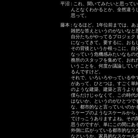
平沼 : これ、聞いてみたいと思っ
んとなくわかるとか、全然違う
思って。
藤本 : なるほど。1年位前までは、
雑把な答えというのがないなと思
自分たちがやってるプロジェク
になってきて。要するに、おも
その背後というか根っこに、自
なっていう危機感みたいなもの
務所のスタッフを集めて、おれ
いうことを、何度か議論してい
るんですけど。
それで、いろいろやっている中
があって、ひとつは、すごく単
のような建築、建築と言うより
僕らだけじゃなくて、この時代
はないか、というのがひとつで
な、都市的なと言っていいのか
スケープのようなスケールから
てけっこうありますよね。その
思うのですが、単にこの間にあ
外側に広がっている都市的なス
なというか、家具的なスケール