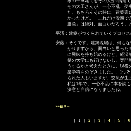
家の平屋建てをその人が2階建
その大工さんが、一心不乱、夢
た。もちろんその時に、建築家
かったけど。 これだけ没頭で
勝負」は絶対、面白いだろう、
平沼：建築がつくられていくプロセス
安藤：そうです。建築現場は、何もな
がりますから、面白いと思った
に興味を持ち始めるけど、経済
築の大学にも行けないし、専門
うするかと考えたときに、現役
築学科をのぞきました。。1つ2
られた人もいますが、交流が生
私は1年で、一心不乱に本を読
決意と自信になりましたね。
>>続きへ
| 1 |
2
|
3
|
4
|
5
|
6