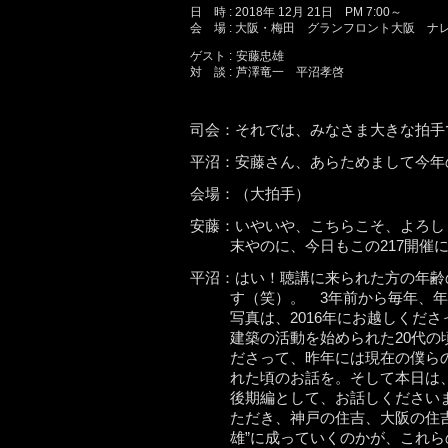
日 時 : 2018年 12月 21日 PM 7:00～
会 場 : 大阪・梅田 グランフロント大阪 ナ
ゲスト :
安藤忠雄
対 談 :
芦澤竜一 平沼孝啓
司会：それでは、みなさま大きな拍手
平沼：安藤さん、あらためまして今年
会場：（大拍手）
安藤：いやいや、こちらこそ、よろし
末やのに、今日もこの217開催
平沼：はい！聴講に来られた方の年齢
す（笑）。 3年前から毎年、
写真は、2016年にお越しくだ
建築の活動を始められた20代の
ださって、昨年には現在の僕ら
れた頃のお話を。そして本日は
後期編として、お話しください
ただき、神戸の住吉、大阪の住
雄”に成っていくのかが、これ