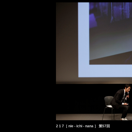
2 1 7［ nie - ichi - nana ］ 第57回